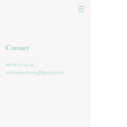
untoldearth
Contact
Write to us at
untoldearthorg@gmail.com